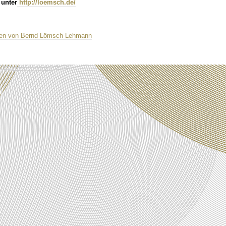
 unter
http://loemsch.de/
gen von Bernd Lömsch Lehmann