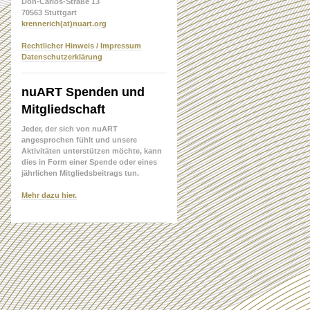
Don-Carlos-Straße 13
70563 Stuttgart
krennerich(at)nuart.org
Rechtlicher Hinweis / Impressum
Datenschutzerklärung
nuART Spenden und
Mitgliedschaft
Jeder, der sich von nuART
angesprochen fühlt und unsere
Aktivitäten unterstützen möchte, kann
dies in Form einer Spende oder eines
jährlichen Mitgliedsbeitrags tun.
Mehr dazu hier.