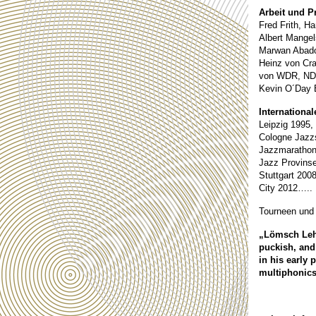
Arbeit und P
Fred Frith, H
Albert Mangel
Marwan Abado
Heinz von Cra
von WDR, NDR
Kevin O´Day B
International
Leipzig 1995,
Cologne Jazz
Jazzmarathon
Jazz Provins
Stuttgart 200
City 2012…..
Tourneen und 
„Lömsch Lehm
puckish, and
in his early 
multiphonic