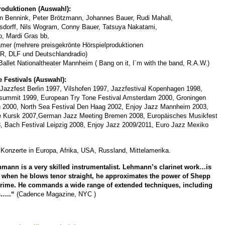
roduktionen (Auswahl):
an Bennink, Peter Brötzmann, Johannes Bauer, Rudi Mahall,
sdorff, Nils Wogram, Conny Bauer, Tatsuya Nakatami,
, Mardi Gras bb,
mer (mehrere preisgekrönte Hörspielproduktionen
, DLF und Deutschlandradio)
allet Nationaltheater Mannheim ( Bang on it, I´m with the band, R.A.W.)
e Festivals (Auswahl):
 Jazzfest Berlin 1997, Vilshofen 1997, Jazzfestival Kopenhagen 1998,
summit 1999, European Try Tone Festival Amsterdam 2000, Groningen
 2000, North Sea Festival Den Haag 2002, Enjoy Jazz Mannheim 2003,
e Kursk 2007,German Jazz Meeting Bremen 2008, Europäisches Musikfest
8, Bach Festival Leipzig 2008, Enjoy Jazz 2009/2011, Euro Jazz Mexiko
Konzerte in Europa, Afrika, USA, Russland, Mittelamerika.
ann is a very skilled instrumentalist.
Lehmann’s clarinet work…is
 when he blows tenor straight, he
approximates the power of Shepp
prime.
He commands a wide range of extended techniques, including
s…..“
(Cadence Magazine, NYC )