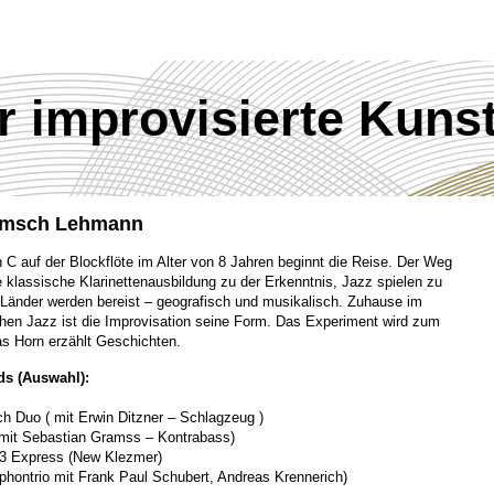
ür improvisierte Kuns
ömsch Lehmann
n C auf der Blockflöte im Alter von 8 Jahren beginnt die Reise. Der Weg
ne klassische Klarinettenausbildung zu der Erkenntnis, Jazz spielen zu
 Länder werden bereist – geografisch und musikalisch. Zuhause im
hen Jazz ist die Improvisation seine Form. Das Experiment wird zum
as Horn erzählt Geschichten.
ds (Auswahl):
h Duo ( mit Erwin Ditzner – Schlagzeug )
mit Sebastian Gramss – Kontrabass)
 3 Express (New Klezmer)
phontrio mit Frank Paul Schubert, Andreas Krennerich)