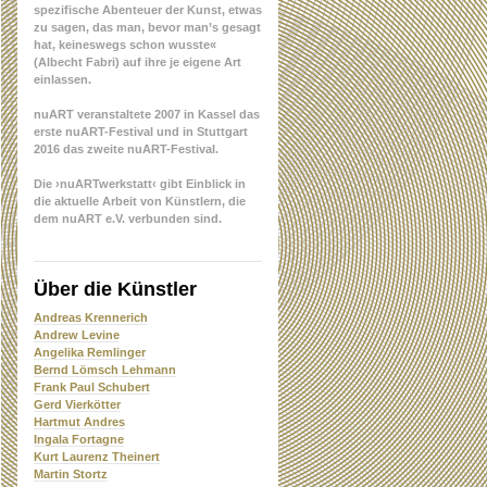
spezifische Abenteuer der Kunst, etwas
zu sagen, das man, bevor man’s gesagt
hat, keineswegs schon wusste«
(Albecht Fabri) auf ihre je eigene Art
einlassen.
nuART veranstaltete 2007 in Kassel das
erste nuART-Festival und in Stuttgart
2016 das zweite nuART-Festival.
Die ›nuARTwerkstatt‹ gibt Einblick in
die aktuelle Arbeit von Künstlern, die
dem nuART e.V. verbunden sind.
Über die Künstler
Andreas Krennerich
Andrew Levine
Angelika Remlinger
Bernd Lömsch Lehmann
Frank Paul Schubert
Gerd Vierkötter
Hartmut Andres
Ingala Fortagne
Kurt Laurenz Theinert
Martin Stortz