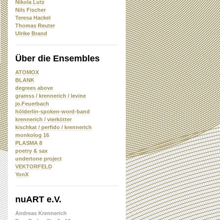
Nikola Lutz
Nils Fischer
Teresa Hackel
Thomas Reuter
Ulrike Brand
Über die Ensembles
ATOMOX
BLANK
degrees above
gramss / krennerich / levine
jo.Feuerbach
hölderlin-spoken-word-band
krennerich / vierkötter
kischkat / perfido / krennerich
monkolog 16
PLASMA 8
poetry & sax
undertone project
VEKTORFELD
YonX
nuART e.V.
Andreas Krennerich