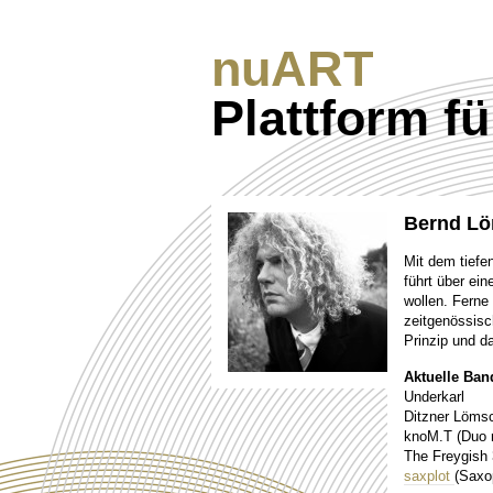
nuART
Plattform f
Bernd L
Mit dem tiefe
führt über ei
wollen. Ferne
zeitgenössisc
Prinzip und d
Aktuelle Ban
Underkarl
Ditzner Lömsc
knoM.T (Duo 
The Freygish
saxplot
(Saxo