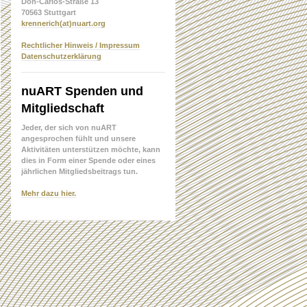
Don-Carlos-Straße 13
70563 Stuttgart
krennerich(at)nuart.org
Rechtlicher Hinweis / Impressum
Datenschutzerklärung
nuART Spenden und
Mitgliedschaft
Jeder, der sich von nuART
angesprochen fühlt und unsere
Aktivitäten unterstützen möchte, kann
dies in Form einer Spende oder eines
jährlichen Mitgliedsbeitrags tun.
Mehr dazu hier.