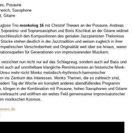
wes, Posaune
nerich, Saxophone
, Gitarre
uglose Trio
monkolog 16
mit Christof Thewes an der Posaune, Andreas
 Sopranino- und Sopransaxophon und Boris Kischkat an der Gitarre widmet
usschliesslich den Kompositionen des genialen Jazzpianisten Thelonious
tücke stehen deutlich in der Jazztradition und weisen zugleich in ihrer
sympathischen Verschrobenheit und Originalität weit über sie hinaus, waren
irationsquellen für Generationen von improvisierenden Musikern.
verzichtet nun nicht nur auf das Schlagzeug, sondern auch auf Bass und
it auch auf unmittelbare klangliche Reminiszensen an historische Monk-
 Umso mehr rückt Monks melodisch-rhythmisch-harmonischer
tum ins Zentrum des Interesses. Monks Themen, die so zahlreich sind,
jedem Tag der Woche ein komplett anderes abendfüllendes Programm
e, klingen in der Kombination mit Posaune, hohen Saxophonen und Gitarre
nverbraucht und eröffnen ein weites Feld gemeinsamer improvisatorischer
 im monkschen Kosmos.
thewes.de
t