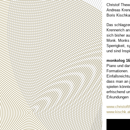
Christof The
Andreas Kren
Boris Kischkat
Das schlagze
Krennerich an
sich bisher a
Monk. Monks S
Sperrigkeit, 
und sind Insp
monkolog 16
Piano und dam
Formationen.
Einfallsreich
dass man an 
spielen könnt
erfrischend u
Erkundungen
www.christof
www.kischk.a