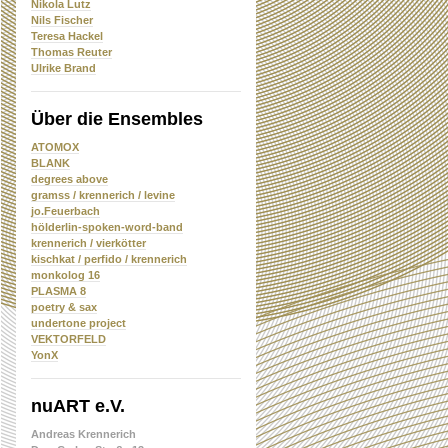
Nikola Lutz
Nils Fischer
Teresa Hackel
Thomas Reuter
Ulrike Brand
Über die Ensembles
ATOMOX
BLANK
degrees above
gramss / krennerich / levine
jo.Feuerbach
hölderlin-spoken-word-band
krennerich / vierkötter
kischkat / perfido / krennerich
monkolog 16
PLASMA 8
poetry & sax
undertone project
VEKTORFELD
YonX
nuART e.V.
Andreas Krennerich