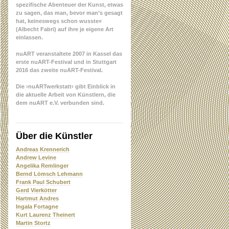
spezifische Abenteuer der Kunst, etwas
zu sagen, das man, bevor man’s gesagt
hat, keineswegs schon wusste«
(Albecht Fabri) auf ihre je eigene Art
einlassen.
nuART veranstaltete 2007 in Kassel das
erste nuART-Festival und in Stuttgart
2016 das zweite nuART-Festival.
Die ›nuARTwerkstatt‹ gibt Einblick in
die aktuelle Arbeit von Künstlern, die
dem nuART e.V. verbunden sind.
Über die Künstler
Andreas Krennerich
Andrew Levine
Angelika Remlinger
Bernd Lömsch Lehmann
Frank Paul Schubert
Gerd Vierkötter
Hartmut Andres
Ingala Fortagne
Kurt Laurenz Theinert
Martin Stortz