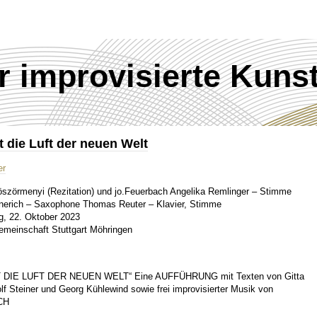
ür improvisierte Kuns
t die Luft der neuen Welt
er
szörmenyi (Rezitation) und jo.Feuerbach Angelika Remlinger – Stimme
nerich – Saxophone Thomas Reuter – Klavier, Stimme
, 22. Oktober 2023
emeinschaft Stuttgart Möhringen
 DIE LUFT DER NEUEN WELT“ Eine AUFFÜHRUNG mit Texten von Gitta
lf Steiner und Georg Kühlewind sowie frei improvisierter Musik von
CH