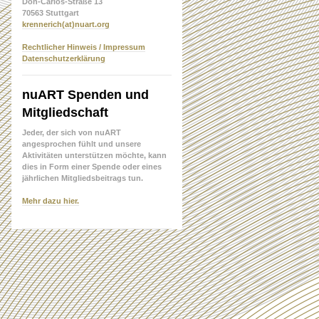
Don-Carlos-Straße 13
70563 Stuttgart
krennerich(at)nuart.org
Rechtlicher Hinweis / Impressum
Datenschutzerklärung
nuART Spenden und
Mitgliedschaft
Jeder, der sich von nuART
angesprochen fühlt und unsere
Aktivitäten unterstützen möchte, kann
dies in Form einer Spende oder eines
jährlichen Mitgliedsbeitrags tun.
Mehr dazu hier.