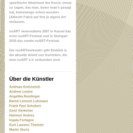
spezifische Abenteuer der Kunst, etwas
zu sagen, das man, bevor man’s gesagt
hat, keineswegs schon wusste«
(Albecht Fabri) auf ihre je eigene Art
einlassen.
nuART veranstaltete 2007 in Kassel das
erste nuART-Festival und in Stuttgart
2016 das zweite nuART-Festival.
Die ›nuARTwerkstatt‹ gibt Einblick in
die aktuelle Arbeit von Künstlern, die
dem nuART e.V. verbunden sind.
Über die Künstler
Andreas Krennerich
Andrew Levine
Angelika Remlinger
Bernd Lömsch Lehmann
Frank Paul Schubert
Gerd Vierkötter
Hartmut Andres
Ingala Fortagne
Kurt Laurenz Theinert
Martin Stortz