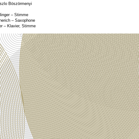
aszlo Böszörmenyi
linger – Stimme
nerich – Saxophone
r – Klavier, Stimme