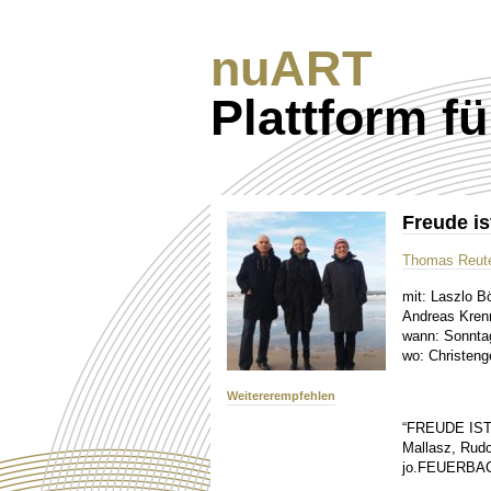
nuART
Plattform f
Freude is
Thomas Reut
mit:
Laszlo Bö
Andreas Kren
wann:
Sonntag
wo:
Christeng
Weitererempfehlen
“FREUDE IST
Mallasz, Rudo
jo.FEUERBA