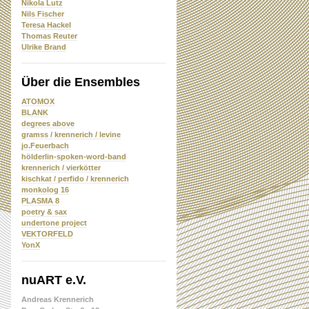
Nikola Lutz
Nils Fischer
Teresa Hackel
Thomas Reuter
Ulrike Brand
Über die Ensembles
ATOMOX
BLANK
degrees above
gramss / krennerich / levine
jo.Feuerbach
hölderlin-spoken-word-band
krennerich / vierkötter
kischkat / perfido / krennerich
monkolog 16
PLASMA 8
poetry & sax
undertone project
VEKTORFELD
YonX
nuART e.V.
Andreas Krennerich