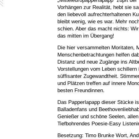
„Mitteleuropapperlapapp“ zupft de
Vorhängen zur Realität, hebt sie s
den liebevoll aufrechterhaltenen 
bleibt wenig, wie es war. Mehr noc
schien. Aber das macht nichts: Wir
das mitten im Übergang!
Die hier versammelten Moritaten
Menschenbetrachtungen helfen dabei
Distanz und neue Zugänge ins Altb
Vorstellungen vom Leben schillern
süffisanter Zugewandtheit. Stimm
und Plätzen treffen auf innere Mo
besten Freundinnen.
Das Papperlapapp dieser Stücke ist
Balladenfans und Beethovenliebhab
Genießer und schöne Seelen, allen 
Tiefbohrendes Poesie-Easy Listeni
Besetzung: Timo Brunke Wort, And