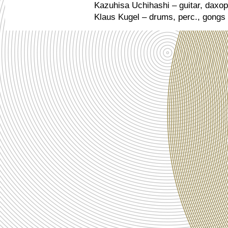
Kazuhisa Uchihashi – guitar, daxo
Klaus Kugel – drums, perc., gongs