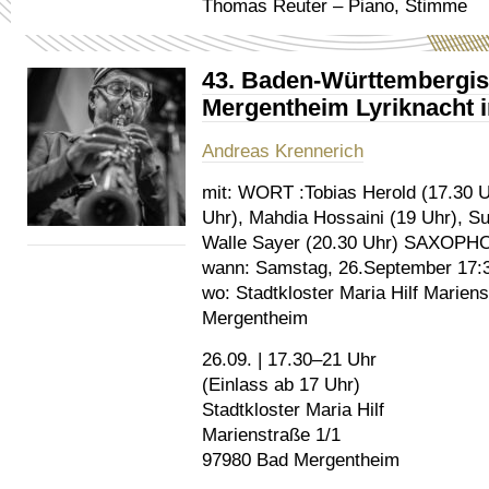
Thomas Reuter – Piano, Stimme
43. Baden-Württembergisc
Mergentheim Lyriknacht i
Andreas Krennerich
mit:
WORT :Tobias Herold (17.30 U
Uhr), Mahdia Hossaini (19 Uhr), S
Walle Sayer (20.30 Uhr) SAXOPHO
wann:
Samstag, 26.September 17:3
wo:
Stadtkloster Maria Hilf Marien
Mergentheim
26.09. | 17.30–21 Uhr
(Einlass ab 17 Uhr)
Stadtkloster Maria Hilf
Marienstraße 1/1
97980 Bad Mergentheim