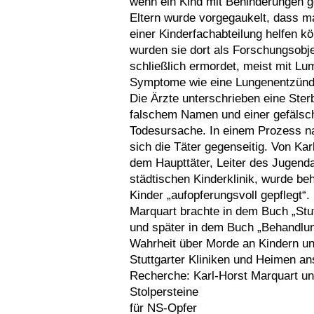
wenn ein Kind mit Behinderungen 
Eltern wurde vorgegaukelt, dass ma
einer Kinderfachabteilung helfen kö
wurden sie dort als Forschungsobj
schließlich ermordet, meist mit Lum
Symptome wie eine Lungenentzündu
Die Ärzte unterschrieben eine Ste
falschem Namen und einer gefälsch
Todesursache. In einem Prozess n
sich die Täter gegenseitig. Von Ka
dem Haupttäter, Leiter des Jugend
städtischen Kinderklinik, wurde beh
Kinder „aufopferungsvoll gepflegt“.
Marquart brachte in dem Buch „Stu
und später in dem Buch „Behandlun
Wahrheit über Morde an Kindern un
Stuttgarter Kliniken und Heimen ans
Recherche: Karl-Horst Marquart un
Stolpersteine
für NS-Opfer