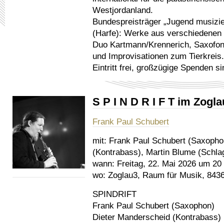
Westjordanland.
Bundespreisträger „Jugend musizie
(Harfe): Werke aus verschiedenen
Duo Kartmann/Krennerich, Saxofon
und Improvisationen zum Tierkreis.
Eintritt frei, großzügige Spenden s
S P I N D R I F T im Zogl
Frank Paul Schubert
mit:
Frank Paul Schubert (Saxopho
(Kontrabass), Martin Blume (Schla
wann:
Freitag, 22. Mai 2026 um 20
wo:
Zoglau3, Raum für Musik, 8436
SPINDRIFT
Frank Paul Schubert (Saxophon)
Dieter Manderscheid (Kontrabass)