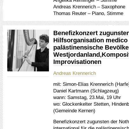
Angelika Remlinger – Stimme
Andreas Krennerich – Saxophone
Thomas Reuter – Piano, Stimme
Benefizkonzert zugunsten
Hilfsorganisation medico i
palästinensische Bevölke
Westjordanland,Komposi
Improvisationen
Andreas Krennerich
mit:
Simon-Elias Krennerich (Harfe
Daniel Kartmann (Schlagzeug)
wann:
Samstag, 23.Mai, 19 Uhr
wo:
Glockenkelter Stetten, Hindenb
(Gemeinde Kernen)
Benefizkonzert zugunsten der Nothi
international für die palästinensi