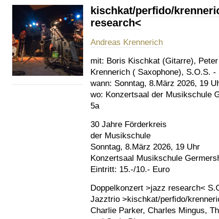
kischkat/perfido/krenneri
research<
Andreas Krennerich
mit:
Boris Kischkat (Gitarre), Pete
Krennerich ( Saxophone), S.O.S. -
wann:
Sonntag, 8.März 2026, 19 U
wo:
Konzertsaal der Musikschule 
5a
30 Jahre Förderkreis
der Musikschule
Sonntag, 8.März 2026, 19 Uhr
Konzertsaal Musikschule Germers
Eintritt: 15.-/10.- Euro
Doppelkonzert >jazz research< S.
Jazztrio >kischkat/perﬁdo/krenner
Charlie Parker, Charles Mingus, T