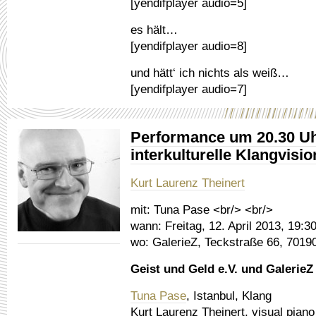
[yendifplayer audio=5]
es hält…
[yendifplayer audio=8]
und hätt‘ ich nichts als weiß…
[yendifplayer audio=7]
Performance um 20.30 Uhr
interkulturelle Klangvisi
Kurt Laurenz Theinert
mit:
Tuna Pase <br/> <br/>
wann:
Freitag, 12. April 2013, 19:3
wo:
GalerieZ, Teckstraße 66, 70190
Geist und Geld e.V. und GalerieZ
Tuna Pase
, Istanbul, Klang
Kurt Laurenz Theinert, visual piano