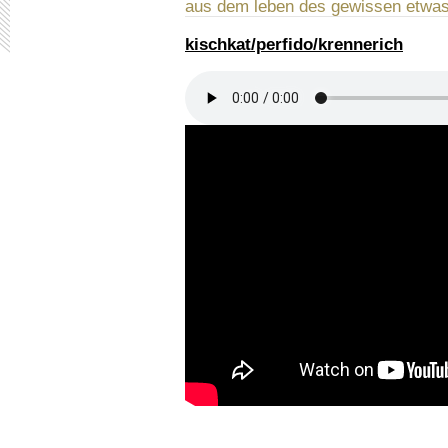
aus dem leben des gewissen etwas
kischkat/perfido/krennerich