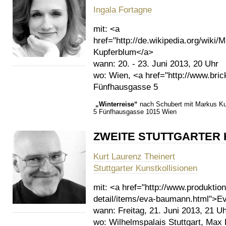
Ingala Fortagne
mit:
<a
href="http://de.wikipedia.org/wik
Kupferblum</a>
wann:
20. - 23. Juni 2013, 20 Uhr
wo:
Wien, <a href="http://www.brick
Fünfhausgasse 5
„Winterreise“
nach Schubert mit Markus K
5 Fünfhausgasse 1015 Wien
ZWEITE STUTTGARTER 
Kurt Laurenz Theinert
Stuttgarter Kunstkollisionen
mit:
<a href="http://www.produktio
detail/items/eva-baumann.html">
wann:
Freitag, 21. Juni 2013, 21 U
wo:
Wilhelmspalais Stuttgart, Max